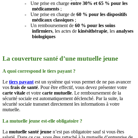
-
Une prise en charge
entre 30% et 65 % pour les
médicaments
;
-
Une prise en charge de
60 % pour les dispositifs
médicaux classiques
;
-
Un remboursement de
60 % pour les soins
infirmiers
, les actes de
kinésithérapie
, les
analyses
biologiques
La couverture santé d’une mutuelle jeune
A quoi correspond le tiers payant ?
Le
tiers payant
est un système qui vous permet de ne pas avancer
vos
frais de santé
. Pour être effectif, vous devez présenter votre
carte vitale
et votre
carte mutuelle
. Le remboursement de la
sécurité sociale est automatiquement déclenché. Par la suite, la
sécurité sociale transmet directement les informations à votre
mutuelle.
La mutuelle jeune est-elle obligatoire ?
La
mutuelle santé jeune
n’est pas obligatoire sauf si vous êtes
salarié. Dans ce cas, vous êtes rattaché à la mutuelle d’entreprise de