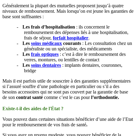
Généralement la plupart des mutuelles proposent jusqu’à quatre
niveaux de remboursement. Mais lorsqu’on est jeune les garanties de
base sont suffisantes :
-
Les frais d’hospitalisation
: ils concernent le
remboursement des dépenses liés à une hospitalisation,
frais de séjour,
forfait hospitalier
.
-
Les
soins médicaux
courants
: Les consultation chez un
généraliste ou un spécialiste, des médicaments
-
Les
frais optiques
: c’est à dire le remboursement des
verres, montures, ou lentilles de contact
-
Les
soins dentaires
: implants dentaires, couronnes,
bridge
Mais il est parfois utile de souscrire à des garanties supplémentaires
si l’assuré souffre d’une pathologie en particulier ou s’il a des
besoins accessoires qui ne sont pas couvert par la garantie de base
de son
contrat santé
comme c’est le cas pour
l’orthodontie.
Existe-t-il des aides de l'État ?
Vous pouvez dans certaines situations bénéficier d’une aide de l’Etat
pour le remboursement de vos frais de santé
.
Si vous avez un revenu modeste, vous pouvez bénéficier de la