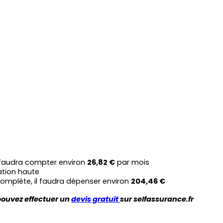
 faudra compter environ 
26,82 €
 par mois
ation haute
complète, il faudra dépenser environ 
204,46 €
pouvez effectuer un 
devis gratuit 
sur selfassurance.fr