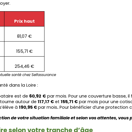
oyer.
Prix haut
81,07 €
155,71 €
254,46 €
uelle santé chez Selfassurance
té dans la Loire :
ataire est de 
60,92
€
 par mois. Pour une couverture basse, il
tourne autour de 
117,17 €
 et 
155,71 €
 par mois pour une cotis
’élève à 
190,95 € 
par mois
.
 Pour bénéficier d’une protection 
tion de votre situation familiale et selon vos attentes, vous 
ire selon votre tranche d’âge