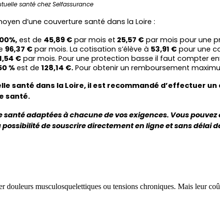
uelle santé chez Selfassurance
 moyen d’une couverture santé dans la Loire :
00%,
 est de 
45,89 €
 par mois et
 25,57 €
 par mois pour une p
e 
96,37 €
 par mois. La cotisation s’élève à 
53,91 €
 pour une co
11,54 €
 par mois. Pour une protection basse il faut compter en
50 %
 est de 
128,14 €.
 Pour obtenir un remboursement maximum, 
e santé dans la Loire, il est recommandé d’effectuer un de
e santé.
e santé adaptées à chacune de vos exigences. Vous pouvez e
ossibilité de souscrire directement en ligne et sans délai de
r douleurs musculosquelettiques ou tensions chroniques. Mais leur coût, 