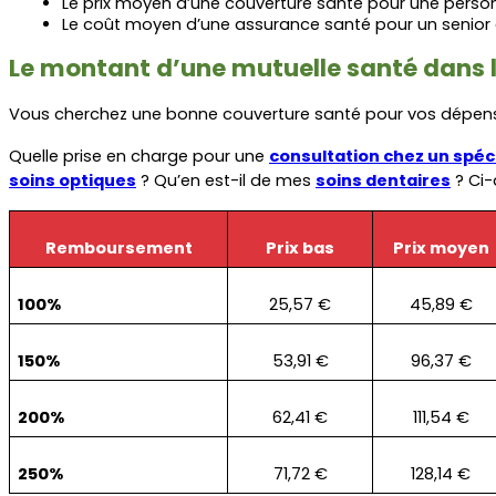
Le prix moyen d’une couverture santé pour une person
Le coût moyen d’une assurance santé pour un senior 
Le montant d’une mutuelle santé dans l
Vous cherchez une bonne couverture santé pour vos dépenses
Quelle prise en charge pour une 
consultation chez un spéci
soins optiques
 ? Qu’en est-il de mes 
soins dentaires
 ? Ci
Remboursement
Prix bas
Prix moyen
100%
25,57 €
45,89 €
150%
53,91 €
96,37 €
200%
62,41 €
111,54 €
250%
71,72 €
128,14 €