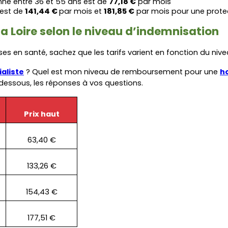
ne entre 36 et 55 ans est de 
77,18 €
 par mois
est de 
141,44 € 
par mois et 
181,85 €
 par mois pour une prote
a Loire selon le niveau d’indemnisation
 en santé, sachez que les tarifs varient en fonction du nive
aliste
 ? Quel est mon niveau de remboursement pour une 
ho
-dessous, les réponses à vos questions.
Prix haut
63,40 €
133,26 €
154,43 €
177,51 €