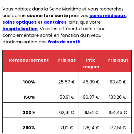
Vous habitez dans la Seine Maritime et vous recherchez 
une bonne 
couverture santé 
pour vos 
soins médicaux
, 
soins optiques
 et 
dentaires
, ainsi que votre 
hospitalisation
. Voici les différents tarifs d’une 
complémentaire santé en fonction du niveau 
d’indemnisation des 
frais de santé
.
Remboursement
Prix bas
Prix 
Prix haut
moyen
100%
25,57 €
45,89 €
63,40 €
150%
53,91 €
96,37 €
133,26 €
200%
62,41 €
111,54 €
154,43 €
250%
71,12 €
128,14 €
177,51 €