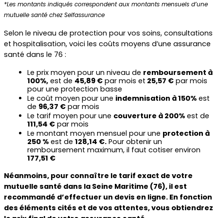
*Les montants indiqués correspondent aux montants mensuels d’une 
mutuelle santé chez Selfassurance
Selon le niveau de protection pour vos soins, consultations 
et hospitalisation, voici les coûts moyens d’une assurance 
santé dans le 76 :
Le prix moyen pour un niveau de 
remboursement à 
100%,
 est de 
45,89 €
 par mois et
 25,57 €
 par mois 
pour une protection basse
Le coût moyen pour une 
indemnisation à 150%
 est 
de 
96,37 €
 par mois
Le tarif moyen pour une 
couverture à 200%
 est de 
111,54 €
 par mois
Le montant moyen mensuel pour une 
protection à 
250 %
 est de 
128,14 €.
 Pour obtenir un 
remboursement maximum, il faut cotiser environ 
177,51 €
Néanmoins, pour connaître le tarif exact de votre 
mutuelle santé dans la Seine Maritime (76), il est 
recommandé d’effectuer un devis en ligne. En fonction 
des éléments cités et de vos attentes, vous obtiendrez 