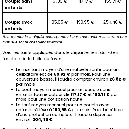
Couple sans 
51,36 €
117,17 €
155,71 €
enfants
Couple avec 
85,05 €
190,95 €
254,46 €
enfants
*Les montants indiqués correspondent aux montants mensuels d’une 
mutuelle santé chez Selfassurance
Voici les tarifs appliqués dans le département du 76 en 
fonction de la taille du foyer :
Le montant moyen d’une mutuelle santé pour un 
célibataire est de 
60,92
€
 par mois. Pour une 
couverture basse, il faudra compter environ 
26,82 €
par mois
Le coût moyen mensuel pour un couple sans 
enfants tourne autour de 
117,17 €
 et 
155,71 €
 par 
mois pour une cotisation haute
Le tarif moyen mensuel pour un couple avec 
enfants s’élève à 
190,95 € 
par mois
.
 Pour bénéficier 
d’une protection complète, il faudra dépenser 
environ 
204,46 €