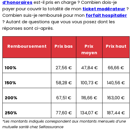
d’honoraires
 est-il pris en charge ? Combien dois-je 
payer pour couvrir la totalité de mon 
ticket modérateur
 ? 
Combien suis-je remboursé pour mon 
forfait hospitalier
? Autant de questions que vous vous posez dont les 
réponses sont ci-après.
Remboursement
Prix bas
Prix 
Prix haut
moyen
100%
27,56 €
47,84 €
66,66 €
150%
58,28 €
100,73 €
140,56 €
200%
67,51 €
116,66 €
163,00 €
250%
77,60 €
134,07 €
187,44 €
*Les montants indiqués correspondent aux montants mensuels d’une 
mutuelle santé chez Selfassurance