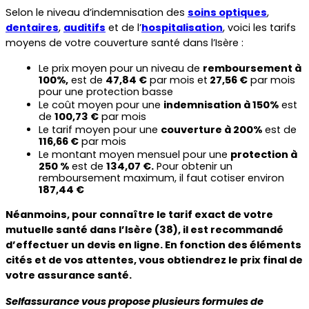
Selon le niveau d’indemnisation des 
soins optiques
, 
dentaires
, 
auditifs
 et de l’
hospitalisation
, voici les tarifs 
moyens de votre couverture santé dans l’Isère :
Le prix moyen pour un niveau de 
remboursement à 
100%,
 est de 
47,84 €
 par mois et
 27,56 €
 par mois 
pour une protection basse
Le coût moyen pour une 
indemnisation à 150%
 est 
de 
100,73 €
 par mois
Le tarif moyen pour une 
couverture à 200%
 est de 
116,66 €
 par mois
Le montant moyen mensuel pour une 
protection à 
250 %
 est de 
134,07 €.
 Pour obtenir un 
remboursement maximum, il faut cotiser environ 
187,44 €
Néanmoins, pour connaître le tarif exact de votre 
mutuelle santé dans l’Isère (38), il est recommandé 
d’effectuer un devis en ligne. En fonction des éléments 
cités et de vos attentes, vous obtiendrez le prix final de 
votre assurance santé.
Selfassurance vous propose plusieurs formules de 