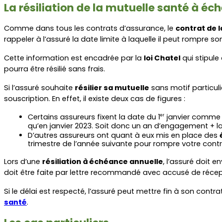
La résiliation de la mutuelle santé à é
Comme dans tous les contrats d’assurance, le 
contrat de 
rappeler à l’assuré la date limite à laquelle il peut rompre 
Cette information est encadrée par la 
loi Chatel
 qui stipule
pourra être résilié sans frais.
Si l’assuré souhaite 
résilier sa mutuelle
 sans motif particul
souscription. En effet, il existe deux cas de figures :
Certains assureurs fixent la date du 1
 janvier comme
er
qu’en janvier 2023. Soit donc un an d’engagement + la
D’autres assureurs ont quant à eux mis en place des 
trimestre de l’année suivante pour rompre votre contrat
Lors d’une 
résiliation à échéance annuelle
, l’assuré doit 
doit être faite par lettre recommandé avec accusé de récepti
Si le délai est respecté, l’assuré peut mettre fin à son contra
santé
.