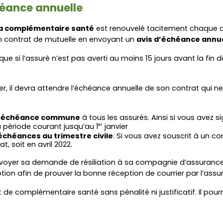
chéance annuelle
la complémentaire santé
 est renouvelé tacitement chaque 
son contrat de mutuelle en envoyant un 
avis d’échéance annu
 que si l’assuré n’est pas averti au moins 15 jours avant la fin 
ier, il devra attendre l’échéance annuelle de son contrat qui n
 
échéance commune
 à tous les assurés. Ainsi si vous avez 
 période courant jusqu’au 1
 janvier
er
échéances au trimestre civile
. Si vous avez souscrit à un co
, soit en avril 2022.
envoyer sa demande de résiliation à sa compagnie d’assurance
on afin de prouver la bonne réception de courrier par l’assure
t de complémentaire santé sans pénalité ni justificatif. Il pourr