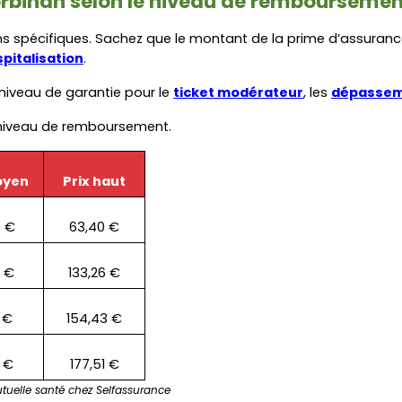
Morbihan selon le niveau de rembourseme
s spécifiques. Sachez que le montant de la prime d’assurance
pitalisation
.
iveau de garantie pour le 
ticket modérateur
, les 
dépassem
du niveau de remboursement.
oyen
Prix haut
9 €
63,40 €
 €
133,26 €
4 €
154,43 €
4 €
177,51 €
uelle santé chez Selfassurance