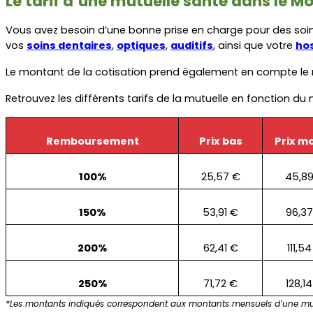
Le tarif d’une mutuelle santé dans le 
Vous avez besoin d’une bonne prise en charge pour des soin
vos 
soins dentaires
, 
optiques
, 
auditifs
, ainsi que votre 
hos
Le montant de la cotisation prend également en compte le n
Retrouvez les différents tarifs de la mutuelle en fonction 
Remboursement
Prix bas
Prix m
100%
25,57 €
45,8
150%
53,91 €
96,37
200%
62,41 €
111,5
250%
71,72 €
128,1
*Les montants indiqués correspondent aux montants mensuels d’une mut