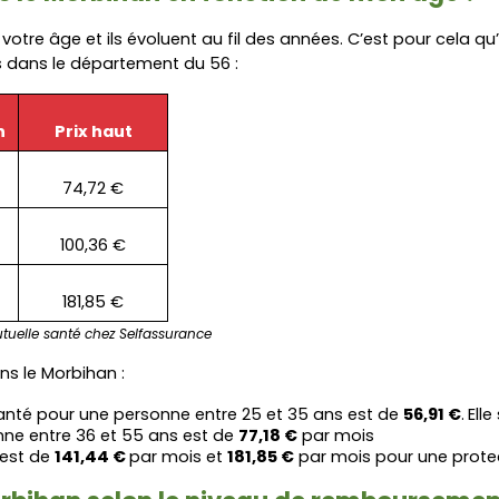
re âge et ils évoluent au fil des années. C’est pour cela qu’il
és dans le département du 56 :
n
Prix haut
74,72 €
100,36 €
181,85 €
uelle santé chez Selfassurance
ns le Morbihan :
té pour une personne entre 25 et 35 ans est de 
56,91 €
.
Elle
ne entre 36 et 55 ans est de 
77,18 €
 par mois
est de 
141,44 € 
par mois et 
181,85 €
 par mois pour une prote