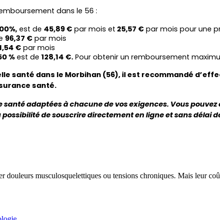
 remboursement dans le 56 :
00%,
 est de 
45,89 €
 par mois et
 25,57 €
 par mois pour une p
e 
96,37 €
 par mois
11,54 €
 par mois
50 %
 est de 
128,14 €.
 Pour obtenir un remboursement maximum, 
le santé dans le Morbihan (56), il est recommandé d’effect
ssurance santé.
e santé adaptées à chacune de vos exigences. Vous pouvez e
possibilité de souscrire directement en ligne et sans délai d
r douleurs musculosquelettiques ou tensions chroniques. Mais leur coût, 
rologie…