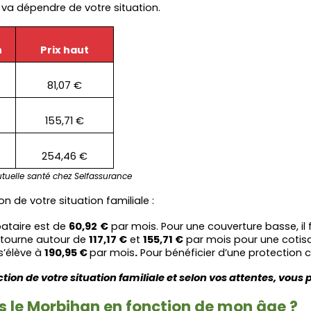
é va dépendre de votre situation.
n
Prix haut
81,07 €
155,71 €
254,46 €
uelle santé chez Selfassurance
 de votre situation familiale :
ataire est de 
60,92
€
 par mois. Pour une couverture basse, il
tourne autour de 
117,17 €
 et 
155,71 €
 par mois pour une cotis
’élève à 
190,95 € 
par mois
.
 Pour bénéficier d’une protection 
tion de votre situation familiale et selon vos attentes, vous 
 le Morbihan en fonction de mon âge ?