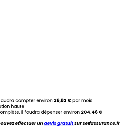
 faudra compter environ 
26,82 €
 par mois
ation haute
complète, il faudra dépenser environ 
204,46 €
pouvez effectuer un 
devis gratuit 
sur selfassurance.fr