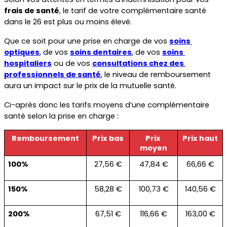
frais de santé
, le tarif de votre complémentaire santé 
dans le 26 est plus ou moins élevé. 
Que ce soit pour une prise en charge de vos 
soins 
optiques
, de vos 
soins dentaires
, de vos 
soins 
hospitaliers
 ou de vos 
consultations chez des 
professionnels de santé
, le niveau de remboursement 
aura un impact sur le prix de la mutuelle santé. 
Ci-après donc les tarifs moyens d’une complémentaire 
santé selon la prise en charge :
Remboursement
Prix bas
Prix 
Prix haut
moyen
100%
27,56 €
47,84 €
66,66 €
150%
58,28 €
100,73 €
140,56 €
200%
67,51 €
116,66 €
163,00 €