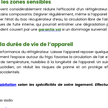
r les zones sensibles
ent considérablement réduire l’efficacité d’un réfrigérateu
tains composants. Dégivrer régulièrement, même si l’apparei
er l’état du bac récupérateur d’eau, la circulation libre de l’
sques de fuite interne, qui pourrait entraîner une dégradatio
cident couvert par une
garantie vol
si un dommage survenait d
a durée de vie de l’appareil
erformance du réfrigérateur. Laisser l’appareil reposer quel
t l’espace autour du frigo favorise la circulation de l’air et 
 de température, nuisibles à la longévité de l’appareil. Un su
 quotidien, on réduit les risques de panne et on protège
accidentels.
abitation
selon les spécificités de votre logement. Effect