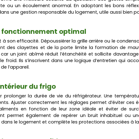
fuite ou un écoulement anormal. En adoptant les bons réfle
dans une gestion responsable du logement, utile aussi bien po
n fonctionnement optimal
 son efficacité. Dépoussiérer la grille arrière ou le condensat
ent des clayettes et de la porte limite la formation de ma
, car un joint abîmé réduit l’étanchéité et sollicite davantage
e froid. Ils s’inscrivent dans une logique d’entretien qui 
 de l’appareil.
intérieur du frigo
prolonger la durée de vie du réfrigérateur. Une température
ts. Ajuster correctement les réglages permet d’éviter ces éca
 aliments en fonction de leur zone idéale et éviter de surch
nt permet également de repérer un bruit inhabituel ou un
es dans le logement et complète les protections associées à la