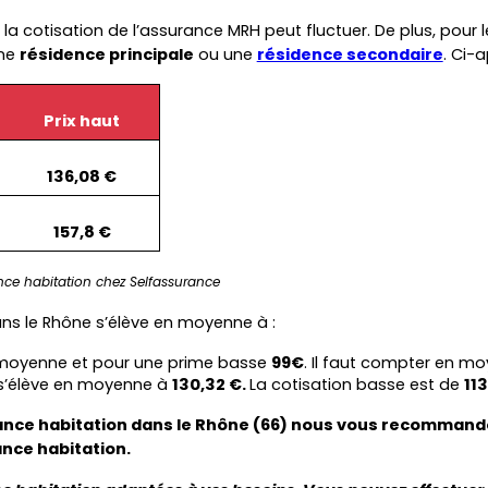
e la cotisation de l’assurance MRH peut fluctuer. De plus, pour 
ne 
résidence principale
 ou une 
résidence secondaire
. Ci-a
Prix haut
136,08 €
157,8 €
ce habitation chez Selfassurance
ans le Rhône s’élève en moyenne à :
moyenne et pour une prime basse 
99€
. Il faut compter en m
 s’élève en moyenne à 
130,32 €. 
La cotisation basse est de 
113
ance habitation dans le Rhône (66) nous vous recommandons
ance habitation.