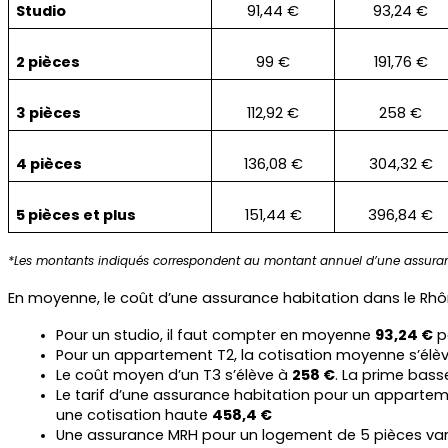
Studio
91,44 €
93,24 €
2 pièces
99 €
191,76 €
3 pièces
112,92 €
258 €
4 pièces
136,08 €
304,32 €
5 pièces et plus
151,44 €
396,84 €
*Les montants indiqués correspondent au montant annuel d’une assuran
En moyenne, le coût d’une assurance habitation dans le Rhôn
Pour un studio, il faut compter en moyenne 
93,24 €
 p
Pour un appartement T2, la cotisation moyenne s’élèv
Le coût moyen d’un T3 s’élève à 
258 €
. La prime basse
Le tarif d’une assurance habitation pour un apparte
une cotisation haute 
458,4 €
Une assurance MRH pour un logement de 5 pièces var