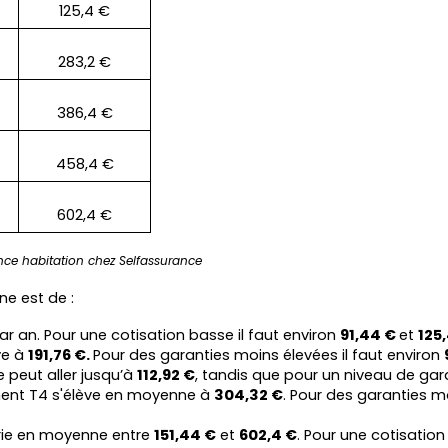
125,4 €
283,2 €
386,4 €
458,4 €
602,4 €
ce habitation chez Selfassurance
e est de :
ar an. Pour une cotisation basse il faut environ 
91,44 € 
et 
125
e à 
191,76 €. 
Pour des garanties moins élevées il faut environ 
 peut aller jusqu’à 
112,92 €
, tandis que pour un niveau de gara
ment T4 s'élève en moyenne à 
304,32 €
. Pour des garanties m
ie en moyenne entre 
151,44 €
 et 
602,4 €
. Pour une cotisation