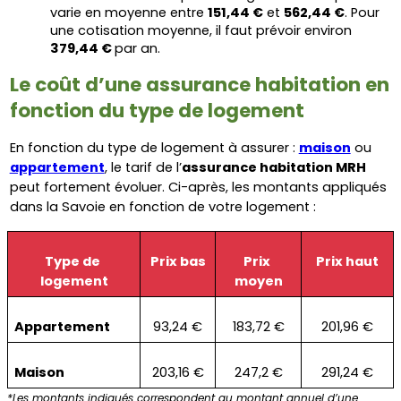
varie en moyenne entre 
151,44 €
 et 
562,44 €
. Pour 
une cotisation moyenne, il faut prévoir environ 
379,44 € 
par an.
Le coût d’une assurance habitation en 
fonction du type de logement
En fonction du type de logement à assurer : 
maison
 ou 
appartement
, le tarif de l’
assurance habitation MRH 
peut fortement évoluer. Ci-après, les montants appliqués 
dans la Savoie en fonction de votre logement : 
Type de 
Prix bas
Prix 
Prix haut
logement
moyen
Appartement
93,24 €
183,72 €
201,96 €
Maison
203,16 €
247,2 €
291,24 €
*Les montants indiqués correspondent au montant annuel d’une 