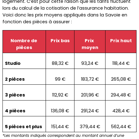
logement. C’est pour cette raison que les tarifs fluctuent 
lors du calcul de la cotisation de l’assurance habitation. 
Voici donc les prix moyens appliqués dans la Savoie en 
fonction des pièces à assurer :
Nombre de 
Prix bas
Prix 
Prix haut
pièces
moyen
Studio
88,32 €
93,24 €
118,44 €
2 pièces
99 €
183,72 €
265,08 €
3 pièces
112,92 €
201,96 €
294,48 €
4 pièces
136,08 €
291,24 €
428,4 €
5 pièces et plus
151,44 €
379,44 €
562,44 €
*Les montants indiqués correspondent au montant annuel d’une 