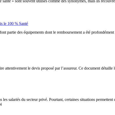
 santé » sont souvent utilisés comme des synonymes, mais ils recouvrent
uis le 100 % Santé
 font partie des équipements dont le remboursement a été profondément re
re attentivement le devis proposé par l’assureur. Ce document détaille les
 les salariés du secteur privé. Pourtant, certaines situations permettent
oi