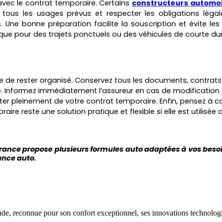
 avec le contrat temporair
e. Certains
constructeurs automob
r tous les usages prévus et respecter les obligations légale
. Une bonne préparation facilite la sous
cription et évite l
tique pour des trajets ponctuels ou des véhicules de courte du
e rester organisé. Conservez tous les documents, contrats et
re. Informez immédiatement l’assureur en cas de modification 
fiter pleinement de votre contrat temporaire. Enfin, pensez à
ire reste une solution pratique et flexible si elle est utilisé
urance propose plusieurs formules auto adaptées à vos beso
ance auto.
e, reconnue pour son confort exceptionnel, ses innovations technologi