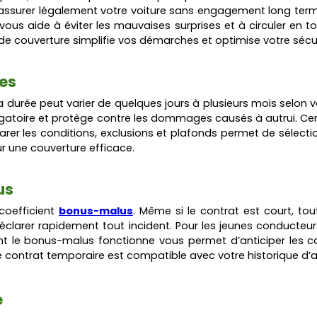
assurer légalement votre voiture sans engagement long terme. 
n vous aide à éviter les mauvaises surprises et à circuler en
 de couverture simplifie vos démarches et optimise votre sécuri
ées
La durée peut varier de quelques jours à plusieurs mois selon 
igatoire et protège contre les dommages causés à autrui. Cer
 les conditions, exclusions et plafonds permet de sélectionn
ur une couverture efficace.
us
coefficient
bonus-malus
.
Même si le contrat est court, tou
clarer rapidement tout incident. Pour les jeunes conducteurs
t le bonus-malus fonctionne vous permet d’anticiper les con
le contrat temporaire est compatible avec votre historique d’
e