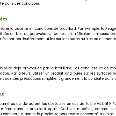
te dans ces conditions.
bles
liorer la visibilité en conditions de brouillard. Par exemple, la Peu
 situés en bas du pare-chocs, réduisent la réflexion lumineuse pr
tifs sont particulièrement utiles sur les routes rurales ou en mont
e visibilité déjà provoquée par le brouillard. Les conducteurs d
ion. Par ailleurs, utiliser un produit anti-buée sur les surfaces
que ces précautions simplifient grandement la conduite dans des
te
méras qui détectent les obstacles en cas de faible visibilité. P
e même dans le brouillard épais. Certains modèles, comme la B
u conducteur, une aide précieuse pour rester concentré sur la rou