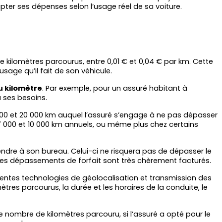
ter ses dépenses selon l’usage réel de sa voiture.
ilomètres parcourus, entre 0,01 € et 0,04 € par km. Cette 
usage qu’il fait de son véhicule.
u kilomètre
. Par exemple, pour un assuré habitant à 
 ses besoins.
00 et 20 000 km auquel l’assuré s’engage à ne pas dépasser 
e 7 000 et 10 000 km annuels, ou même plus chez certains 
endre à son bureau. Celui-ci ne risquera pas de dépasser le 
e les dépassements de forfait sont très chèrement facturés.
récentes technologies de géolocalisation et transmission des 
res parcourus, la durée et les horaires de la conduite, le 
A l’inverse, d’autres assureurs exigent à la place du boîtier connecté embarqué une attestation sur l’honneur concernant le nombre de kilomètres parcouru, si l’assuré a opté pour le 