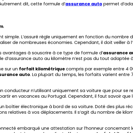
utrement dit, cette formule d’
assurance auto
 permet d’adap
km
.
simple. L’assuré règle uniquement en fonction du nombre de k
aliser de nombreuses économies. Cependant, il doit veiller à l’
les avantages à souscrire à ce type de formule d’
assurance a
le d’assurance auto au kilomètre n’est pas du tout adaptée à
se sur un 
forfait kilométrique 
compris par exemple entre 4 0
surance auto
. La plupart du temps, les forfaits varient entr
 un conducteur n’utilisant uniquement sa voiture que pour se r
 partir en vacances au Portugal. Cependant, il faut savoir qu
ler un boîtier électronique à bord de sa voiture. Doté des plus 
ons relatives à vos déplacements. Il s’agit du nombre de kilomèt