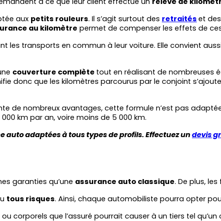
mandent à ce que leur client effectue un 
relevé de kilomét
ptée aux 
petits rouleurs
. Il s’agit surtout des 
retraités
et des
surance au kilomètre
 permet de compenser les effets de ces
t les transports en commun à leur voiture. Elle convient auss
une 
couverture complète 
nifie donc que les kilomètres parcourus par le conjoint s’ajoute
nte de nombreux avantages, cette formule n’est pas adaptée à
0 000 km par an, voire moins de 5 000 km.
auto adaptées à tous types de profils. Effectuez un 
devis gr
es garanties qu’une 
assurance auto classique
. De plus, l
u 
tous risques
. Ainsi, chaque automobiliste pourra opter pou
 ou corporels que l’assuré pourrait causer à un tiers tel qu’u