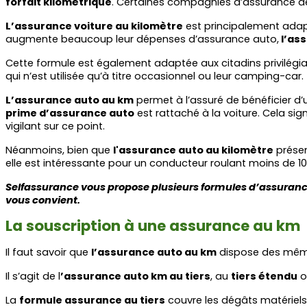
forfait kilométrique
. Certaines compagnies d’assurance de
L’assurance voiture au kilomètre
 est principalement ada
augmente beaucoup leur dépenses d’assurance auto,
 l’as
Cette formule est également adaptée aux citadins privilégian
qui n’est utilisée qu’à titre occasionnel ou leur camping-car.
L’assurance auto au km
 permet à l’assuré de bénéficier d’
prime d’assurance auto
 est rattaché à la voiture. Cela sig
vigilant sur ce point.
Néanmoins, bien que 
l'assurance auto au kilomètre
 prése
elle est intéressante pour un conducteur roulant moins de 1
Selfassurance vous propose plusieurs formules d’assurance 
vous convient. 
La souscription à une assurance au km
Il faut savoir que 
l’assurance auto au km
 dispose des mêm
Il s’agit de l
’assurance auto km au tiers
, au 
tiers étendu
 o
La 
formule assurance au tiers
 couvre les dégâts matériels