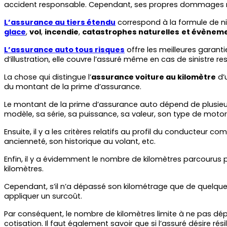
accident responsable. Cependant, ses propres dommages ne
L’assurance au tiers étendu
 correspond à la formule de n
glace
, 
vol
, 
incendie
, 
catastrophes naturelles
et évèneme
L’assurance auto tous risques
 offre les meilleures garanti
d’illustration, elle couvre l’assuré même en cas de sinistre r
La chose qui distingue l’
assurance voiture au kilomètre
 d’
du montant de la prime d’assurance.
Le montant de la prime d’assurance auto dépend de plusieurs 
modèle, sa série, sa puissance, sa valeur, son type de motori
Ensuite, il y a les critères relatifs au profil du conducteur 
ancienneté, son historique au volant, etc.
Enfin, il y a évidemment le nombre de kilomètres parcourus 
kilomètres. 
Cependant, s’il n’a dépassé son kilométrage que de quelques k
appliquer un surcoût.
Par conséquent, le nombre de kilomètres limite à ne pas dé
cotisation. Il faut également savoir que si l’assuré désire rés