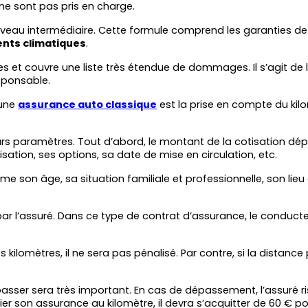
 sont pas pris en charge.
iveau intermédiaire. Cette formule comprend les garanties de
nts climatiques
.
es et couvre une liste très étendue de dommages. Il s’agit de la
esponsable.
une 
assurance auto classique
 est la prise en compte du k
paramètres. Tout d’abord, le montant de la cotisation dépend d
sation, ses options, sa date de mise en circulation, etc.
comme son âge, sa situation familiale et professionnelle, son li
par l’assuré. Dans ce type de contrat d’assurance, le conduc
ilomètres, il ne sera pas pénalisé. Par contre, si la distance p
passer sera très important. En cas de dépassement, l’assuré 
ilier son assurance au kilomètre, il devra s’acquitter de 60 € po