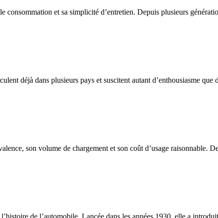
le consommation et sa simplicité d’entretien. Depuis plusieurs générati
rculent déjà dans plusieurs pays et suscitent autant d’enthousiasme que d’
valence, son volume de chargement et son coût d’usage raisonnable. Destin
’histoire de l’automobile. Lancée dans les années 1930, elle a introdui