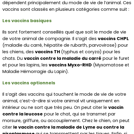
dépendent principalement du mode de vie de l’animal. Ces 
vaccins sont classés en plusieurs catégories comme suit :
Les vaccins basiques
Ils sont fortement conseillés quel que soit le mode de vie 
de votre animal de compagnie. Il s’agit des 
vaccins CHPL
(maladie du carré, hépatite de rubarth, parvovirose) pour 
les chiens, des 
vaccins TH 
(typhus et coryza) pour les 
chats. Du 
vaccin contre la maladie du carré
 pour le furet 
et pour les lapins, les 
vaccins Myxo-RHD
 (Myxomatose et 
Maladie Hémorragie du Lapin).
Les vaccins optionnels
Il s’agit des vaccins qui touchent le mode de vie de votre 
animal, c’est-à-dire si votre animal vit uniquement en 
intérieur ou ne sort que très peu. On peut citer le 
vaccin 
contre la leucose
 pour le chat, qui se transmet par 
morsure, griffure, ou accouplement. Chez le chien, on peut 
citer 
le vaccin contre la maladie de Lyme ou contre la 
piroplasmose 
qui se transmettent par les tiques. Enfin, si 