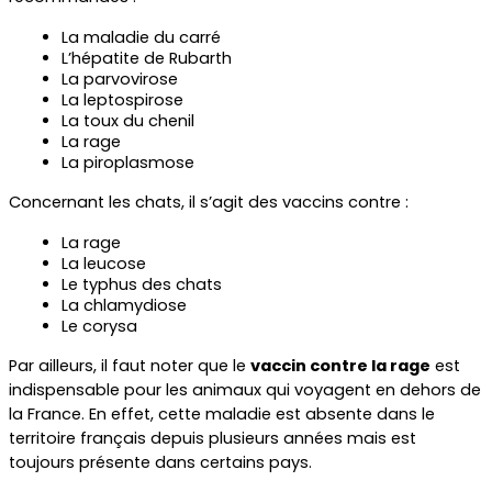
La maladie du carré
L’hépatite de Rubarth
La parvovirose
La leptospirose 
La toux du chenil 
La rage 
La piroplasmose
Concernant les chats, il s’agit des vaccins contre :
La rage
La leucose
Le typhus des chats
La chlamydiose
Le corysa
Par ailleurs, il faut noter que le 
vaccin contre la rage
 est 
indispensable pour les animaux qui voyagent en dehors de 
la France. En effet, cette maladie est absente dans le 
territoire français depuis plusieurs années mais est 
toujours présente dans certains pays. 