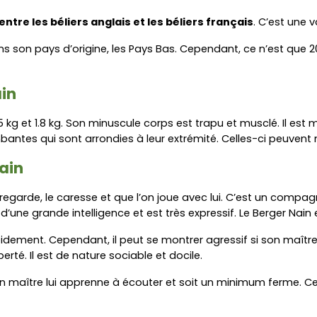
ntre les béliers anglais et les béliers français
. C’est une 
ns son pays d’origine, les Pays Bas. Cependant, ce n’est que 2
ain
5 kg et 1.8 kg. Son minuscule corps est trapu et musclé. Il est m
mbantes qui sont arrondies à leur extrémité. Celles-ci peuvent
ain
e regarde, le caresse et que l’on joue avec lui. C’est un compag
 d’une grande intelligence et est très expressif. Le Berger Nai
idement. Cependant, il peut se montrer agressif si son maître
erté. Il est de nature sociable et docile.
son maître lui apprenne à écouter et soit un minimum ferme. C