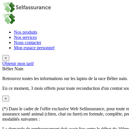
Nos produits
Nos services
Nous contacter
Mon espace personnel
×
Obtenir mon tarif
Bélier Nain
Retrouvez toutes les informations sur les lapins de la race Bélier nain.
En ce moment,
3 mois offerts
pour toute reconduction d'un contrat sou
×
(*) Dans le cadre de l'offre exclusive Web Selfassurance, pour toute rec
assurance santé animal (chien, chat ou furet) en formule, complète, pre
modalités suivantes :
La demande de remboursement doit avoir lieu entre le début du 10ème 