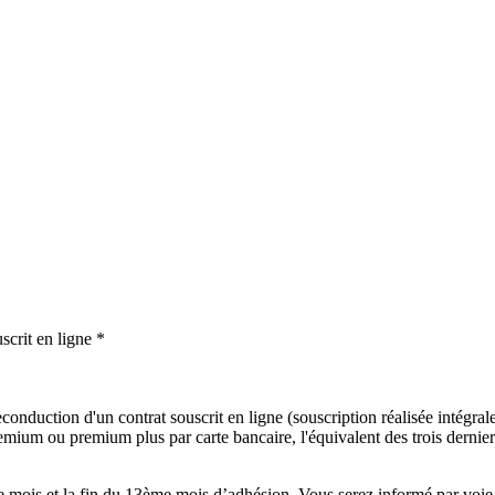
scrit en ligne *
onduction d'un contrat souscrit en ligne (souscription réalisée intégralem
mium ou premium plus par carte bancaire, l'équivalent des trois derniers
mois et la fin du 13ème mois d’adhésion. Vous serez informé par voie é