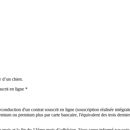
e d’un chien.
scrit en ligne *
onduction d'un contrat souscrit en ligne (souscription réalisée intégralem
mium ou premium plus par carte bancaire, l'équivalent des trois derniers
mois et la fin du 13ème mois d’adhésion. Vous serez informé par voie é