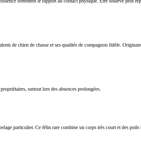
influence fortement le rapport au contact physique. Être soulevé peut repr
ents de chien de chasse et ses qualités de compagnon fidèle. Originair
 propriétaires, surtout lors des absences prolongées.
n pelage particulier. Ce félin rare combine un corps très court et des poils