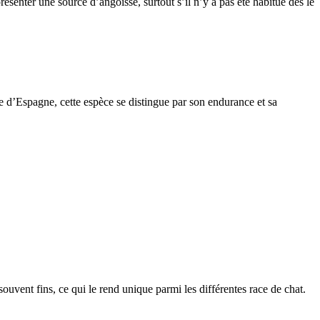
ésenter une source d’angoisse, surtout s’il n’y a pas été habitué dès le
e d’Espagne, cette espèce se distingue par son endurance et sa
 souvent fins, ce qui le rend unique parmi les différentes race de chat.