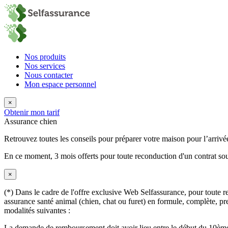
Nos produits
Nos services
Nous contacter
Mon espace personnel
×
Obtenir mon tarif
Assurance chien
Retrouvez toutes les conseils pour préparer votre maison pour l’arrivé
En ce moment,
3 mois offerts
pour toute reconduction d'un contrat sou
×
(*) Dans le cadre de l'offre exclusive Web Selfassurance, pour toute rec
assurance santé animal (chien, chat ou furet) en formule, complète, pre
modalités suivantes :
La demande de remboursement doit avoir lieu entre le début du 10ème 