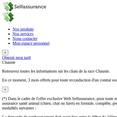
Nos produits
Nos services
Nous contacter
Mon espace personnel
×
Obtenir mon tarif
Chausie
Retrouvez toutes les informations sur les chats de la race Chausie.
En ce moment,
3 mois offerts
pour toute reconduction d'un contrat sou
×
(*) Dans le cadre de l'offre exclusive Web Selfassurance, pour toute rec
assurance santé animal (chien, chat ou furet) en formule, complète, pre
modalités suivantes :
La demande de remboursement doit avoir lieu entre le début du 10ème 