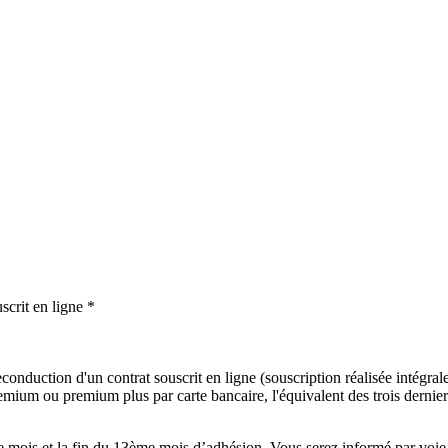
scrit en ligne *
onduction d'un contrat souscrit en ligne (souscription réalisée intégralem
mium ou premium plus par carte bancaire, l'équivalent des trois derniers
mois et la fin du 13ème mois d’adhésion. Vous serez informé par voie é