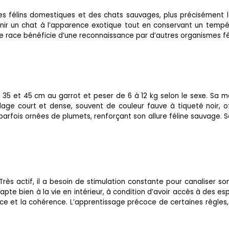
s félins domestiques et des chats sauvages, plus précisément le 
nir un chat à l’apparence exotique tout en conservant un tempér
te race bénéficie d’une reconnaissance par d’autres organismes fé
 35 et 45 cm au garrot et peser de 6 à 12 kg selon le sexe. Sa m
age court et dense, souvent de couleur fauve à tiqueté noir, o
 parfois ornées de plumets, renforçant son allure féline sauvage. Se
Très actif, il a besoin de stimulation constante pour canaliser s
s’adapte bien à la vie en intérieur, à condition d’avoir accès à de
nce et la cohérence. L’apprentissage précoce de certaines règles, 