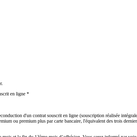
r.
scrit en ligne *
onduction d'un contrat souscrit en ligne (souscription réalisée intégralem
mium ou premium plus par carte bancaire, l'équivalent des trois derniers
mois et la fin du 13ème mois d’adhésion. Vous serez informé par voie é