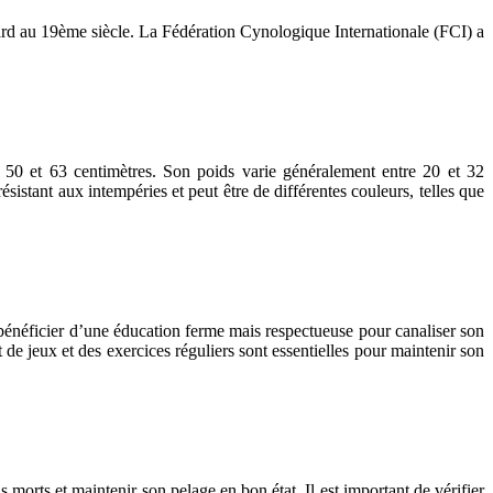
ndard au 19ème siècle. La Fédération Cynologique Internationale (FCI) a
e 50 et 63 centimètres. Son poids varie généralement entre 20 et 32
istant aux intempéries et peut être de différentes couleurs, telles que
t bénéficier d’une éducation ferme mais respectueuse pour canaliser son
de jeux et des exercices réguliers sont essentielles pour maintenir son
 morts et maintenir son pelage en bon état. Il est important de vérifier