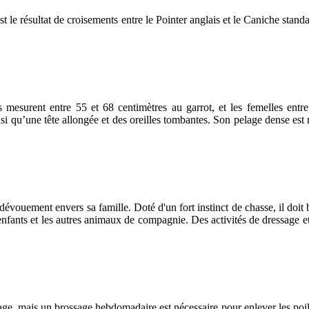
st le résultat de croisements entre le Pointer anglais et le Caniche sta
 mesurent entre 55 et 68 centimètres au garrot, et les femelles entr
 qu’une tête allongée et des oreilles tombantes. Son pelage dense est rés
dévouement envers sa famille. Doté d'un fort instinct de chasse, il doi
enfants et les autres animaux de compagnie. Des activités de dressage et 
tage, mais un brossage hebdomadaire est nécessaire pour enlever les poils