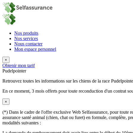
Nos produits
Nos services
Nous contacter
Mon espace personnel
×
Obtenir mon tarif
Pudelpointer
Retrouvez toutes les informations sur les chiens de la race Pudelpointe
En ce moment,
3 mois offerts
pour toute reconduction d'un contrat sou
×
(*) Dans le cadre de l'offre exclusive Web Selfassurance, pour toute rec
assurance santé animal (chien, chat ou furet) en formule, complète, pre
modalités suivantes :
La demande de remboursement doit avoir lieu entre le début du 10ème 