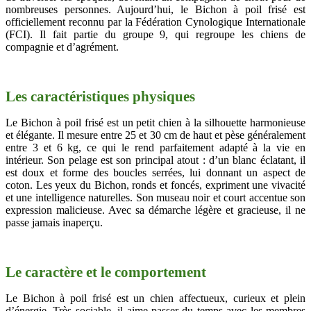
nombreuses personnes. Aujourd’hui, le Bichon à poil frisé est
officiellement reconnu par la Fédération Cynologique Internationale
(FCI). Il fait partie du groupe 9, qui regroupe les chiens de
compagnie et d’agrément.
Les caractéristiques physiques
Le Bichon à poil frisé est un petit chien à la silhouette harmonieuse
et élégante. Il mesure entre 25 et 30 cm de haut et pèse généralement
entre 3 et 6 kg, ce qui le rend parfaitement adapté à la vie en
intérieur. Son pelage est son principal atout : d’un blanc éclatant, il
est doux et forme des boucles serrées, lui donnant un aspect de
coton. Les yeux du Bichon, ronds et foncés, expriment une vivacité
et une intelligence naturelles. Son museau noir et court accentue son
expression malicieuse. Avec sa démarche légère et gracieuse, il ne
passe jamais inaperçu.
Le caractère et le comportement
Le Bichon à poil frisé est un chien affectueux, curieux et plein
d’énergie. Très sociable, il aime passer du temps avec les membres