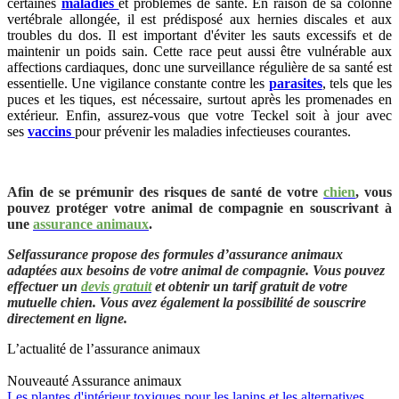
certaines
maladies
et problèmes de santé. En raison de sa colonne
vertébrale allongée, il est prédisposé aux hernies discales et aux
troubles du dos. Il est important d'éviter les sauts excessifs et de
maintenir un poids sain. Cette race peut aussi être vulnérable aux
affections cardiaques, donc une surveillance régulière de sa santé est
essentielle. Une vigilance constante contre les
parasites
, tels que les
puces et les tiques, est nécessaire, surtout après les promenades en
extérieur. Enfin, assurez-vous que votre Teckel soit à jour avec
ses
vaccins
pour prévenir les maladies infectieuses courantes.
Afin de se prémunir des risques de santé de votre
chien
, vous
pouvez protéger votre animal de compagnie en souscrivant à
une
assurance animaux
.
Selfassurance propose des formules d’assurance animaux
adaptées aux besoins de votre animal de compagnie. Vous pouvez
effectuer un
devis gratuit
et obtenir un tarif gratuit de votre
mutuelle chien. Vous avez également la possibilité de souscrire
directement en ligne.
L’actualité de l’assurance animaux
Nouveauté
Assurance animaux
Les plantes d'intérieur toxiques pour les lapins et les alternatives