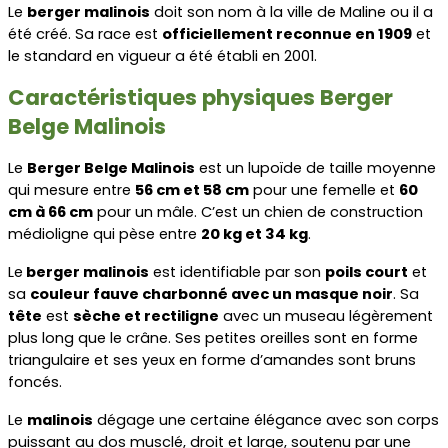
Le 
berger malinois
 doit son nom à la ville de Maline ou il a 
été créé. Sa race est 
officiellement reconnue en 1909
 et 
le standard en vigueur a été établi en 2001.
Caractéristiques physiques Berger 
Belge Malinois
Le 
Berger Belge Malinois
 est un lupoïde de taille moyenne 
qui mesure entre 
56 cm et 58 cm
 pour une femelle et 
60 
cm à 66 cm
 pour un mâle. C’est un chien de construction 
médioligne qui pèse entre 
20 kg et 34 kg
.
Le
 berger malinois
 est identifiable par son 
poils court
 et 
sa 
couleur fauve charbonné avec un masque noir
. Sa 
tête
 est 
sèche et rectiligne
 avec un museau légèrement 
plus long que le crâne. Ses petites oreilles sont en forme 
triangulaire et ses yeux en forme d’amandes sont bruns 
foncés.
Le 
malinois
 dégage une certaine élégance avec son corps 
puissant au dos musclé, droit et large, soutenu par une 