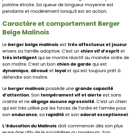
poitrine étroite. Sa queue de longueur moyenne est 
pendante et modérément lorsqu’il est en action.
Caractère et comportement Berger 
Belge Malinois
Le 
berger belge malinois
 est 
très affectueux et joueur
envers sa famille adoptive. C’est un 
chien vif d’esprit
 et 
très intelligent
 qui se montre réactif au moindre ordre de 
son maître. C’est un bon 
chien de garde
 qui est 
dynamique
, 
dévoué
 et 
loyal
 et qui est toujours prêt à 
défendre son maître.
Le 
berger malinois
 possède une 
grande capacité 
d’attention
. Son 
tempérament vif et alerte
 est sans 
crainte et ne 
dégage aucune agressivité
. C’est un chien 
qui est très utilisé par les forces de l’ordre et l’armée pour 
son 
endurance
, sa 
rapidité
 et son 
odorat exceptionnel
.
L’éducation du Malinois
 doit commencer dès son plus 
jeune âge afin de le sociabiliser au maximum. Son 