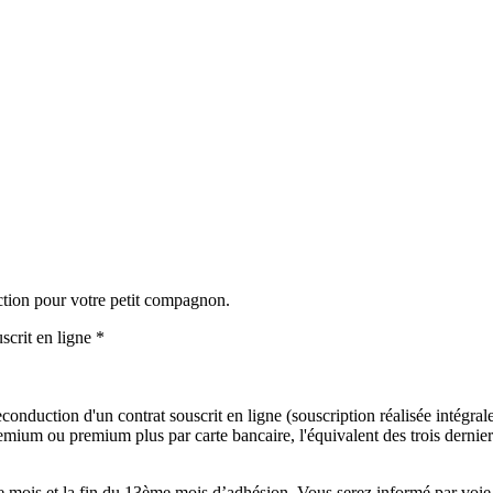
ction pour votre petit compagnon.
scrit en ligne *
onduction d'un contrat souscrit en ligne (souscription réalisée intégralem
mium ou premium plus par carte bancaire, l'équivalent des trois derniers
mois et la fin du 13ème mois d’adhésion. Vous serez informé par voie é