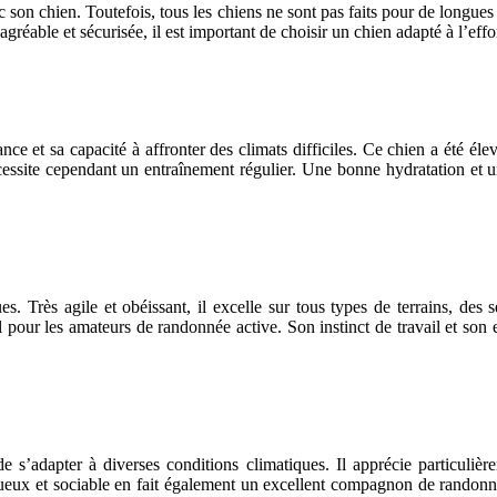
c son chien. Toutefois, tous les chiens ne sont pas faits pour de longue
gréable et sécurisée, il est important de choisir un chien adapté à l’effo
 et sa capacité à affronter des climats difficiles. Ce chien a été élev
site cependant un entraînement régulier. Une bonne hydratation et une
ues. Très agile et obéissant, il excelle sur tous types de terrains, des
éal pour les amateurs de randonnée active. Son instinct de travail et son
e s’adapter à diverses conditions climatiques. Il apprécie particuliè
tueux et sociable en fait également un excellent compagnon de randon