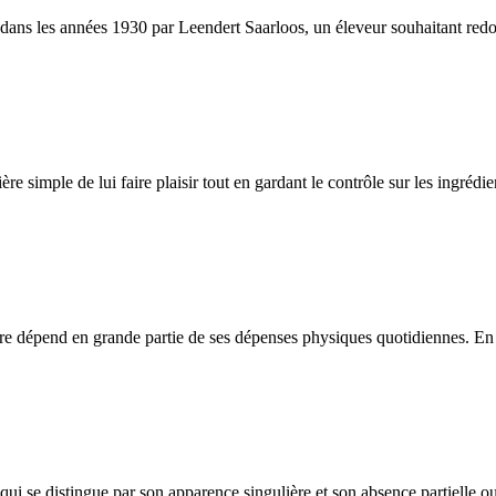
s les années 1930 par Leendert Saarloos, un éleveur souhaitant redonner
ère simple de lui faire plaisir tout en gardant le contrôle sur les ingréd
être dépend en grande partie de ses dépenses physiques quotidiennes. En c
i se distingue par son apparence singulière et son absence partielle ou 