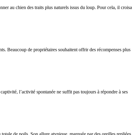
 au chien des traits plus naturels issus du loup. Pour cela, il croisa
ients. Beaucoup de propriétaires souhaitent offrir des récompenses plus
aptivité, l’activité spontanée ne suffit pas toujours à répondre à ses
totale de poils. Son allure atypique, marquée par des oreilles repliées