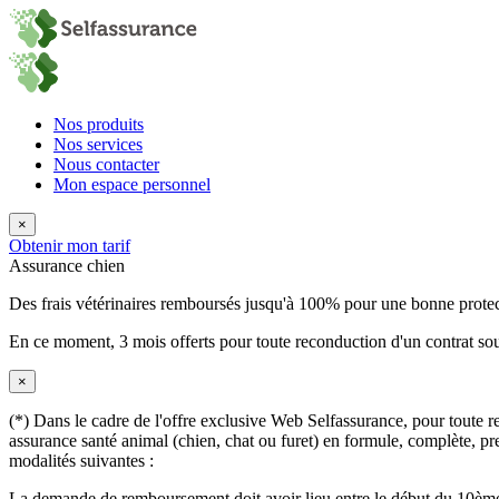
Nos produits
Nos services
Nous contacter
Mon espace personnel
×
Obtenir mon tarif
Assurance chien
Des frais vétérinaires remboursés jusqu'à 100% pour une bonne prote
En ce moment,
3 mois offerts
pour toute reconduction d'un contrat sou
×
(*) Dans le cadre de l'offre exclusive Web Selfassurance, pour toute rec
assurance santé animal (chien, chat ou furet) en formule, complète, pre
modalités suivantes :
La demande de remboursement doit avoir lieu entre le début du 10ème 