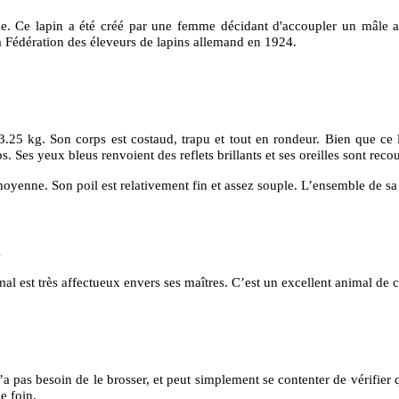
. Ce lapin a été créé par une femme décidant d'accoupler un mâle ar
la Fédération des éleveurs de lapins allemand en 1924.
.25 kg. Son corps est costaud, trapu et tout en rondeur. Bien que ce la
 Ses yeux bleus renvoient des reflets brillants et ses oreilles sont rec
enne. Son poil est relativement fin et assez souple. L’ensemble de sa
g
mal est très affectueux envers ses maîtres. C’est un excellent animal de
a pas besoin de le brosser, et peut simplement se contenter de vérifier qu
de foin.