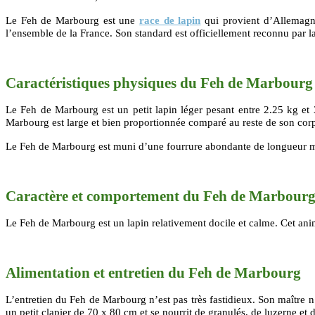
Le Feh de Marbourg est une
race de lapin
qui provient d’Allemagne
l’ensemble de la France. Son standard est officiellement reconnu par 
Caractéristiques physiques du
Feh de Marbourg
Le Feh de Marbourg est un petit lapin léger pesant entre 2.25 kg et 3
Marbourg est large et bien proportionnée comparé au reste de son corps.
Le Feh de Marbourg est muni d’une fourrure abondante de longueur moy
Caractère et comportement du
Feh de Marbour
Le Feh de Marbourg est un lapin relativement docile et calme. Cet ani
Alimentation et entretien du
Feh de Marbourg
L’entretien du Feh de Marbourg n’est pas très fastidieux. Son maître n’
un petit clapier de 70 x 80 cm et se nourrit de granulés, de luzerne et 