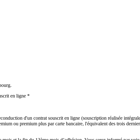
bourg.
scrit en ligne *
onduction d'un contrat souscrit en ligne (souscription réalisée intégralem
mium ou premium plus par carte bancaire, l'équivalent des trois derniers
mois et la fin du 13ème mois d’adhésion. Vous serez informé par voie é