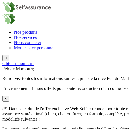
Nos produits
Nos services
Nous contacter
Mon espace personnel
×
Obtenir mon tarif
Feh de Marbourg
Retrouvez toutes les informations sur les lapins de la race Feh de Mar
En ce moment,
3 mois offerts
pour toute reconduction d'un contrat sou
×
(*) Dans le cadre de l'offre exclusive Web Selfassurance, pour toute rec
assurance santé animal (chien, chat ou furet) en formule, complète, pre
modalités suivantes :
La demande de remboursement doit avoir lieu entre le début du 10ème 