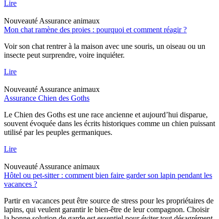
Lire
Nouveauté
Assurance animaux
Mon chat ramène des proies : pourquoi et comment réagir ?
Voir son chat rentrer à la maison avec une souris, un oiseau ou un
insecte peut surprendre, voire inquiéter.
Lire
Nouveauté
Assurance animaux
Assurance Chien des Goths
Le Chien des Goths est une race ancienne et aujourd’hui disparue,
souvent évoquée dans les écrits historiques comme un chien puissant
utilisé par les peuples germaniques.
Lire
Nouveauté
Assurance animaux
Hôtel ou pet-sitter : comment bien faire garder son lapin pendant les
vacances ?
Partir en vacances peut être source de stress pour les propriétaires de
lapins, qui veulent garantir le bien-être de leur compagnon. Choisir
la bonne solution de garde est essentiel pour éviter tout désagrément,