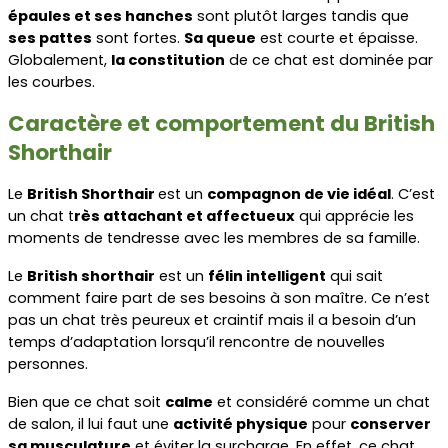
épaules et ses hanches
 sont plutôt larges tandis que 
ses pattes
 sont fortes. 
Sa queue
 est courte et épaisse. 
Globalement, 
la constitution
 de ce chat est dominée par 
les courbes.
Caractère et comportement du British 
Shorthair
Le 
British Shorthair 
est un 
compagnon de vie idéal
. C’est 
un chat t
rès attachant et affectueux
 qui apprécie les 
moments de tendresse avec les membres de sa famille. 
Le 
British shorthair
 est un 
félin intelligent
 qui sait 
comment faire part de ses besoins à son maître. Ce n’est 
pas un chat très peureux et craintif mais il a besoin d’un 
temps d’adaptation lorsqu’il rencontre de nouvelles 
personnes.
Bien que ce chat soit 
calme
 et considéré comme un chat 
de salon, il lui faut une 
activité physique
 pour 
conserver 
sa musculature
 et éviter la surcharge. En effet, ce chat 