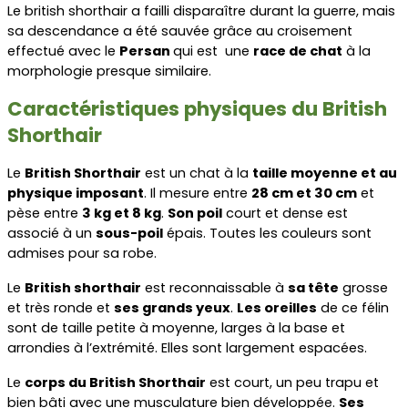
Le british shorthair a failli disparaître durant la guerre, mais 
sa descendance a été sauvée grâce au croisement 
effectué avec le 
Persan 
qui est  une 
race de chat
 à la 
morphologie presque similaire.
Caractéristiques physiques du British 
Shorthair
Le 
British Shorthair
 est un chat à la 
taille moyenne et au 
physique imposant
. Il mesure entre 
28 cm et 30 cm
 et 
pèse entre 
3 kg et 8 kg
. 
Son poil
 court et dense est 
associé à un 
sous-poil
 épais. Toutes les couleurs sont 
admises pour sa robe.
Le 
British shorthair
 est reconnaissable à 
sa tête
 grosse 
et très ronde et 
ses grands yeux
. 
Les oreilles
 de ce félin 
sont de taille petite à moyenne, larges à la base et 
arrondies à l’extrémité. Elles sont largement espacées.
Le 
corps du British Shorthair
 est court, un peu trapu et 
bien bâti avec une musculature bien développée. 
Ses 