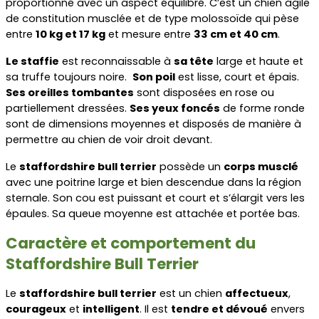
proportionné avec un aspect équilibré. C’est un chien agile 
de constitution musclée et de type molossoïde qui pèse 
entre 
10 kg et 17 kg
 et mesure entre 
33 cm et 40 cm
.
Le staffie
 est reconnaissable à 
sa tête
 large et haute et 
sa truffe toujours noire.  
Son poil
 est lisse, court et épais. 
Ses oreilles tombantes
 sont disposées en rose ou 
partiellement dressées. 
Ses yeux foncés
 de forme ronde 
sont de dimensions moyennes et disposés de manière à 
permettre au chien de voir droit devant.
Le 
staffordshire bull terrier
 possède un 
corps musclé 
avec une poitrine large et bien descendue dans la région 
sternale. Son cou est puissant et court et s’élargit vers les 
épaules. Sa queue moyenne est attachée et portée bas.
Caractère et comportement du 
Staffordshire Bull Terrier
Le 
staffordshire bull terrier
 est un chien 
affectueux
, 
courageux
 et 
intelligent
. Il est 
tendre et dévoué
 envers 