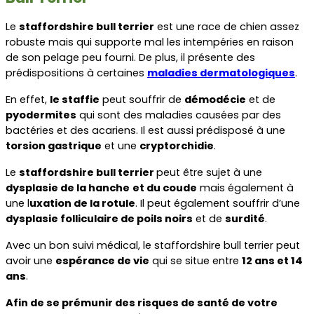
Le 
staffordshire bull terrier
 est une race de chien assez 
robuste mais qui supporte mal les intempéries en raison 
de son pelage peu fourni. De plus, il présente des 
prédispositions à certaines 
maladies dermatologiques
.
En effet, 
le staffie
 peut souffrir de 
démodécie
 et de 
pyodermites
 qui sont des maladies causées par des 
bactéries et des acariens. Il est aussi prédisposé à une 
torsion gastrique
 et une 
cryptorchidie
.
Le 
staffordshire bull terrier 
peut être sujet à une 
dysplasie de la hanche
et du coude
 mais également à 
une l
uxation de la rotule
. Il peut également souffrir d’une 
dysplasie folliculaire de poils noirs
 et de 
surdité
.
Avec un bon suivi médical, le staffordshire bull terrier peut 
avoir une 
espérance de vie
 qui se situe entre 
12 ans et 14 
ans
.
Afin de se prémunir des risques de santé de votre 