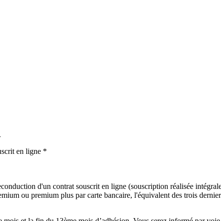
.
scrit en ligne *
onduction d'un contrat souscrit en ligne (souscription réalisée intégralem
mium ou premium plus par carte bancaire, l'équivalent des trois derniers
mois et la fin du 13ème mois d’adhésion. Vous serez informé par voie é