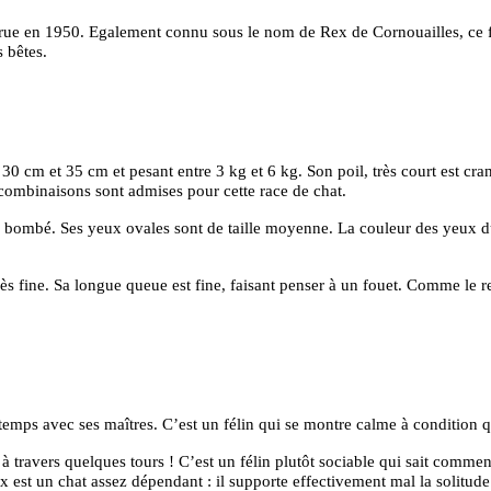
ue en 1950. Egalement connu sous le nom de Rex de Cornouailles, ce f
 bêtes.
 cm et 35 cm et pesant entre 3 kg et 6 kg. Son poil, très court est cranté
 combinaisons sont admises pour cette race de chat.
eau bombé. Ses yeux ovales sont de taille moyenne. La couleur des yeux
ès fine. Sa longue queue est fine, faisant penser à un fouet. Comme le re
emps avec ses maîtres. C’est un félin qui se montre calme à condition q
 à travers quelques tours ! C’est un félin plutôt sociable qui sait comme
x est un chat assez dépendant : il supporte effectivement mal la solitude