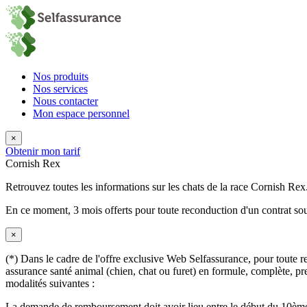
Nos produits
Nos services
Nous contacter
Mon espace personnel
×
Obtenir mon tarif
Cornish Rex
Retrouvez toutes les informations sur les chats de la race Cornish Rex
En ce moment,
3 mois offerts
pour toute reconduction d'un contrat sou
×
(*) Dans le cadre de l'offre exclusive Web Selfassurance, pour toute rec
assurance santé animal (chien, chat ou furet) en formule, complète, pre
modalités suivantes :
La demande de remboursement doit avoir lieu entre le début du 10ème 