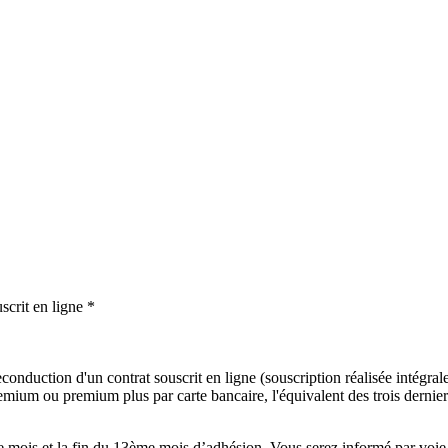
scrit en ligne *
onduction d'un contrat souscrit en ligne (souscription réalisée intégralem
mium ou premium plus par carte bancaire, l'équivalent des trois derniers
mois et la fin du 13ème mois d’adhésion. Vous serez informé par voie é