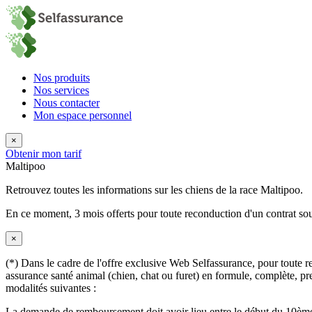
Nos produits
Nos services
Nous contacter
Mon espace personnel
×
Obtenir mon tarif
Maltipoo
Retrouvez toutes les informations sur les chiens de la race Maltipoo.
En ce moment,
3 mois offerts
pour toute reconduction d'un contrat sou
×
(*) Dans le cadre de l'offre exclusive Web Selfassurance, pour toute rec
assurance santé animal (chien, chat ou furet) en formule, complète, pre
modalités suivantes :
La demande de remboursement doit avoir lieu entre le début du 10ème 