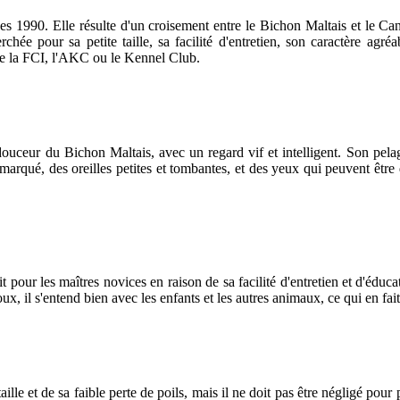
s 1990. Elle résulte d'un croisement entre le Bichon Maltais et le Cani
hée pour sa petite taille, sa facilité d'entretien, son caractère agré
que la FCI, l'AKC ou le Kennel Club.
a douceur du Bichon Maltais, avec un regard vif et intelligent. Son pel
arqué, des oreilles petites et tombantes, et des yeux qui peuvent être
our les maîtres novices en raison de sa facilité d'entretien et d'éducat
oux, il s'entend bien avec les enfants et les autres animaux, ce qui en fa
ille et de sa faible perte de poils, mais il ne doit pas être négligé pour