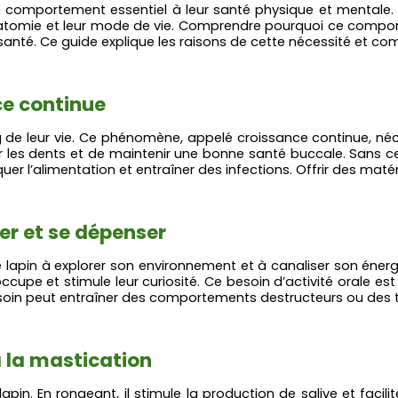
n comportement essentiel à leur santé physique et mentale. C
anatomie et leur mode de vie. Comprendre pourquoi ce compo
anté. Ce guide explique les raisons de cette nécessité et c
ce continue
e leur vie. Ce phénomène, appelé croissance continue, néces
les dents et de maintenir une bonne santé buccale. Sans cett
r l’alimentation et entraîner des infections. Offrir des mat
er et se dépenser
lapin à explorer son environnement et à canaliser son énerg
 occupe et stimule leur curiosité. Ce besoin d’activité orale es
e besoin peut entraîner des comportements destructeurs ou de
à la mastication
pin. En rongeant, il stimule la production de salive et facilit