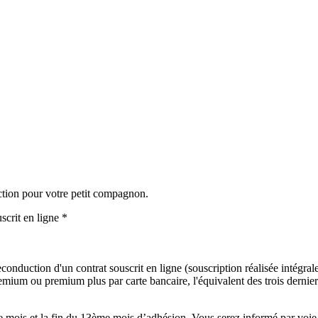
ction pour votre petit compagnon.
scrit en ligne *
onduction d'un contrat souscrit en ligne (souscription réalisée intégralem
mium ou premium plus par carte bancaire, l'équivalent des trois derniers
mois et la fin du 13ème mois d’adhésion. Vous serez informé par voie é