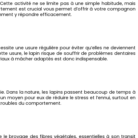
ette activité ne se limite pas à une simple habitude, mais
rtement est crucial vous permet d’offrir à votre compagnon
omment y répondre efficacement.
site une usure régulière pour éviter qu’elles ne deviennent
e usure, le lapin risque de souffrir de problèmes dentaires
ériaux à mâcher adaptés est donc indispensable.
ie. Dans la nature, les lapins passent beaucoup de temps à
t un moyen pour eux de réduire le stress et l’ennui, surtout en
s troubles du comportement.
e le broyage des fibres végétales, essentielles à son transit