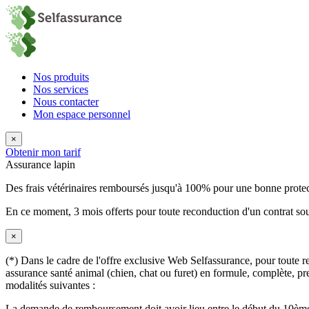
Nos produits
Nos services
Nous contacter
Mon espace personnel
×
Obtenir mon tarif
Assurance lapin
Des frais vétérinaires remboursés jusqu'à 100% pour une bonne prote
En ce moment,
3 mois offerts
pour toute reconduction d'un contrat sou
×
(*) Dans le cadre de l'offre exclusive Web Selfassurance, pour toute rec
assurance santé animal (chien, chat ou furet) en formule, complète, pre
modalités suivantes :
La demande de remboursement doit avoir lieu entre le début du 10ème 