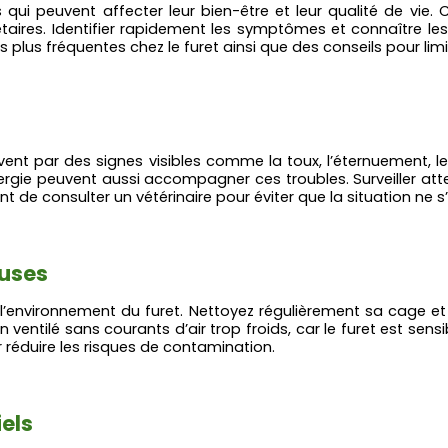
s qui peuvent affecter leur bien-être et leur qualité de vie.
riétaires. Identifier rapidement les symptômes et connaître l
lus fréquentes chez le furet ainsi que des conseils pour limit
vent par des signes visibles comme la toux, l’éternuement, l
’énergie peuvent aussi accompagner ces troubles. Surveiller
t de consulter un vétérinaire pour éviter que la situation ne 
euses
environnement du furet. Nettoyez régulièrement sa cage et dé
ventilé sans courants d’air trop froids, car le furet est sens
 réduire les risques de contamination.
els