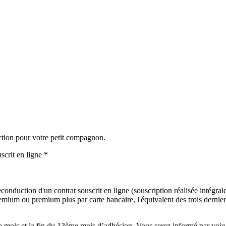
ction pour votre petit compagnon.
scrit en ligne *
onduction d'un contrat souscrit en ligne (souscription réalisée intégralem
mium ou premium plus par carte bancaire, l'équivalent des trois derniers
mois et la fin du 13ème mois d’adhésion. Vous serez informé par voie é