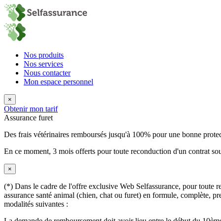
Nos produits
Nos services
Nous contacter
Mon espace personnel
×
Obtenir mon tarif
Assurance furet
Des frais vétérinaires remboursés jusqu'à 100% pour une bonne prote
En ce moment,
3 mois offerts
pour toute reconduction d'un contrat sou
×
(*) Dans le cadre de l'offre exclusive Web Selfassurance, pour toute rec
assurance santé animal (chien, chat ou furet) en formule, complète, pre
modalités suivantes :
La demande de remboursement doit avoir lieu entre le début du 10ème 