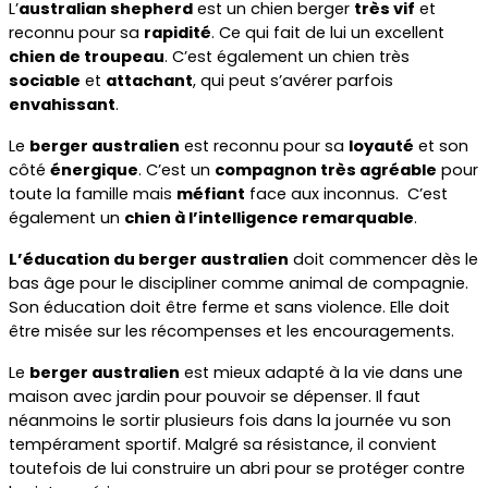
L’
australian shepherd
 est un chien berger 
très vif
 et 
reconnu pour sa 
rapidité
. Ce qui fait de lui un excellent 
chien de troupeau
. C’est également un chien très 
sociable
 et 
attachant
, qui peut s’avérer parfois 
envahissant
.
Le 
berger australien
 est reconnu pour sa 
loyauté
 et son 
côté 
énergique
. C’est un 
compagnon très agréable
 pour 
toute la famille mais 
méfiant
 face aux inconnus.  C’est 
également un 
chien à l’intelligence remarquable
.
L’éducation du berger australien
 doit commencer dès le 
bas âge pour le discipliner comme animal de compagnie. 
Son éducation doit être ferme et sans violence. Elle doit 
être misée sur les récompenses et les encouragements.
Le 
berger australien
 est mieux adapté à la vie dans une 
maison avec jardin pour pouvoir se dépenser. Il faut 
néanmoins le sortir plusieurs fois dans la journée vu son 
tempérament sportif. Malgré sa résistance, il convient 
toutefois de lui construire un abri pour se protéger contre 